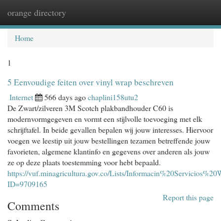
orange directory
Togg
navi
Home
1
5 Eenvoudige feiten over vinyl wrap beschreven
Internet
566 days ago
chaplini158utu2
De Zwart/zilveren 3M Scotch plakbandhouder C60 is
modernvormgegeven en vormt een stijlvolle toevoeging met elk
schrijftafel. In beide gevallen bepalen wij jouw interesses. Hiervoor
voegen we leestip uit jouw bestellingen tezamen betreffende jouw
favorieten, algemene klantinfo en gegevens over anderen als jouw
ze op deze plaats toestemming voor hebt bepaald.
https://vuf.minagricultura.gov.co/Lists/Informacin%20Servicios%2
ID=9709165
Report this page
Comments