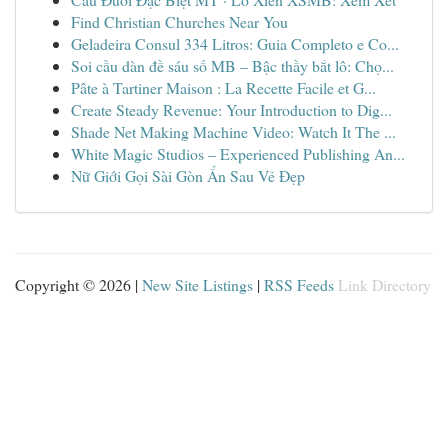
Find Christian Churches Near You
Geladeira Consul 334 Litros: Guia Completo e Co...
Soi cầu dàn đề sáu số MB – Bậc thầy bắt lô: Chọ...
Pâte à Tartiner Maison : La Recette Facile et G...
Create Steady Revenue: Your Introduction to Dig...
Shade Net Making Machine Video: Watch It The ...
White Magic Studios – Experienced Publishing An...
Nữ Giới Gọi Sài Gòn Ẩn Sau Vẻ Đẹp
Copyright © 2026 |
New Site Listings
|
RSS Feeds
Link Directory