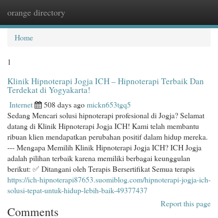
orange directory
Togg
navi
Home
1
Klinik Hipnoterapi Jogja ICH – Hipnoterapi Terbaik Dan
Terdekat di Yogyakarta!
Internet
508 days ago
mickn653tgq5
Sedang Mencari solusi hipnoterapi profesional di Jogja? Selamat
datang di Klinik Hipnoterapi Jogja ICH! Kami telah membantu
ribuan klien mendapatkan perubahan positif dalam hidup mereka.
--- Mengapa Memilih Klinik Hipnoterapi Jogja ICH? ICH Jogja
adalah pilihan terbaik karena memiliki berbagai keunggulan
berikut: ✅ Ditangani oleh Terapis Bersertifikat Semua terapis
https://ich-hipnoterapi87653.suomiblog.com/hipnoterapi-jogja-ich-
solusi-tepat-untuk-hidup-lebih-baik-49377437
Report this page
Comments