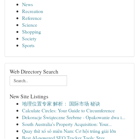
News
Recreation
Reference
Science
Shopping
Society
Sports
Web Directory Search
New Site Listings
地理位置专家 解析： 国际市场 秘诀
Calculate Circles: Your Guide to Circumference
Dekoracje Świąteczne Srebrne - Opakowanie dwa i...
South Australia's Property Acquisition: Your...
Quay thử xổ số miền Nam: Cơ hội trúng giải lớn
Best AI-powered SEO Tracker Tools: Stay ...