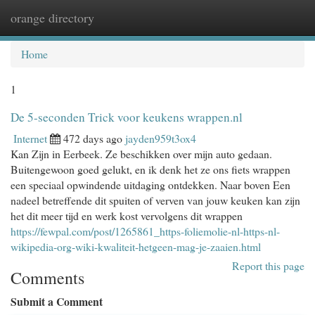
orange directory
Togg
navi
Home
1
De 5-seconden Trick voor keukens wrappen.nl
Internet
472 days ago
jayden959t3ox4
Kan Zijn in Eerbeek. Ze beschikken over mijn auto gedaan.
Buitengewoon goed gelukt, en ik denk het ze ons fiets wrappen
een speciaal opwindende uitdaging ontdekken. Naar boven Een
nadeel betreffende dit spuiten of verven van jouw keuken kan zijn
het dit meer tijd en werk kost vervolgens dit wrappen
https://fewpal.com/post/1265861_https-foliemolie-nl-https-nl-
wikipedia-org-wiki-kwaliteit-hetgeen-mag-je-zaaien.html
Report this page
Comments
Submit a Comment