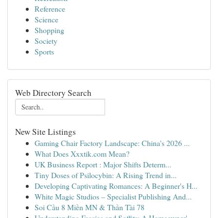
Reference
Science
Shopping
Society
Sports
Web Directory Search
New Site Listings
Gaming Chair Factory Landscape: China's 2026 ...
What Does Xxxtik.com Mean?
UK Business Report : Major Shifts Determ...
Tiny Doses of Psilocybin: A Rising Trend in...
Developing Captivating Romances: A Beginner's H...
White Magic Studios – Specialist Publishing And...
Soi Cầu 8 Miền MN & Thần Tài 78
Understanding Fascias and Soffits: A Homeowner'...