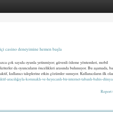
egories
Register
Login
m içi casino deneyimine hemen başla
ızca çok sayıda oyunla yetinmiyor; güvenli ödeme yöntemleri, mobil
 kriterler da oyuncuların öncelikleri arasında bulunuyor. Bu aşamada, ba
tif, kullanıcı taleplerine etkin çözümler sunuyor. Kullanıcıların ilk olar
if-aracılığıyla-korunaklı-ve-heyecanlı-bir-internet-tabanlı-bahis-dünya
Report 