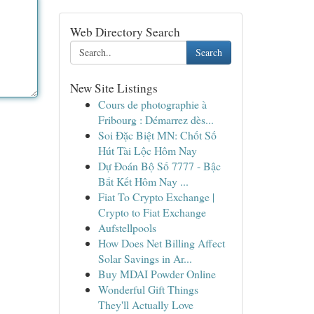
Web Directory Search
Search
New Site Listings
Cours de photographie à
Fribourg : Démarrez dès...
Soi Đặc Biệt MN: Chốt Số
Hút Tài Lộc Hôm Nay
Dự Đoán Bộ Số 7777 - Bậc
Bắt Kết Hôm Nay ...
Fiat To Crypto Exchange |
Crypto to Fiat Exchange
Aufstellpools
How Does Net Billing Affect
Solar Savings in Ar...
Buy MDAI Powder Online
Wonderful Gift Things
They'll Actually Love