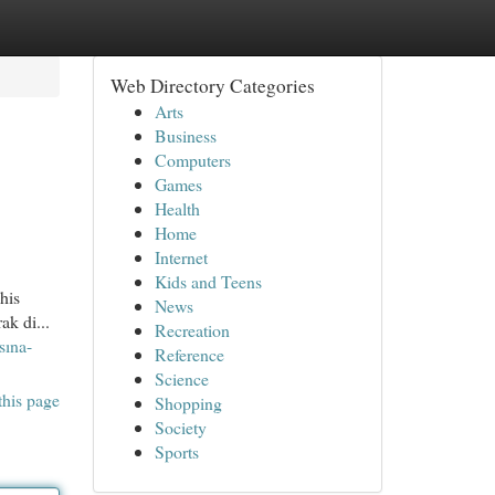
Web Directory Categories
Arts
Business
Computers
Games
Health
Home
Internet
Kids and Teens
his
News
ak di...
Recreation
sına-
Reference
Science
this page
Shopping
Society
Sports