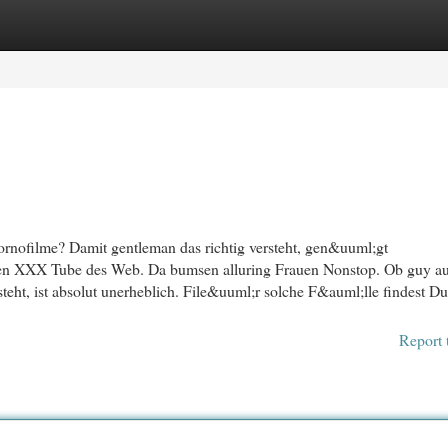
egories
Register
Login
rnofilme? Damit gentleman das richtig versteht, gen&uuml;gt
tiven XXX Tube des Web. Da bumsen alluring Frauen Nonstop. Ob guy a
steht, ist absolut unerheblich. File&uuml;r solche F&auml;lle findest Du
Report 