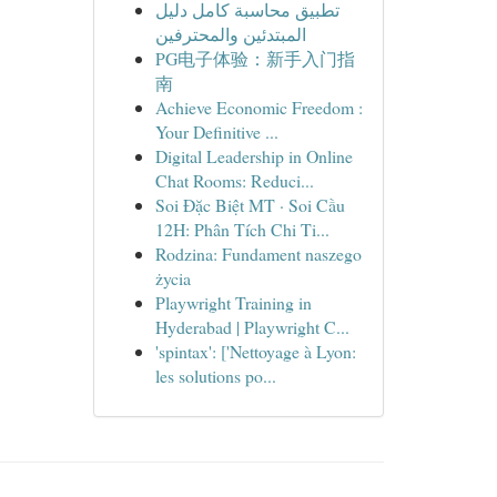
تطبيق محاسبة كامل دليل
المبتدئين والمحترفين
PG电子体验：新手入门指
南
Achieve Economic Freedom :
Your Definitive ...
Digital Leadership in Online
Chat Rooms: Reduci...
Soi Đặc Biệt MT · Soi Cầu
12H: Phân Tích Chi Ti...
Rodzina: Fundament naszego
życia
Playwright Training in
Hyderabad | Playwright C...
'spintax': ['Nettoyage à Lyon:
les solutions po...