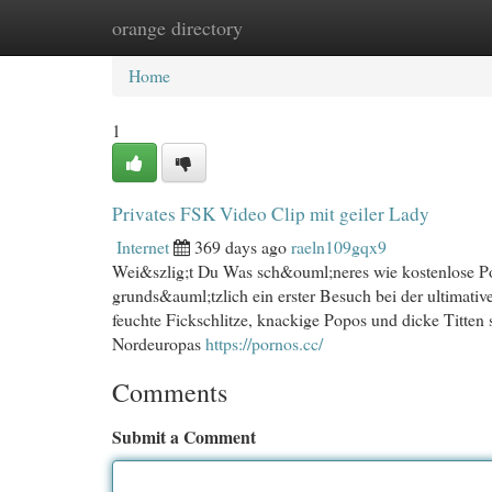
orange directory
Home
New Site Listings
Add Site
Cat
Home
1
Privates FSK Video Clip mit geiler Lady
Internet
369 days ago
raeln109gqx9
Wei&szlig;t Du Was sch&ouml;neres wie kostenlose Po
grunds&auml;tzlich ein erster Besuch bei der ultima
feuchte Fickschlitze, knackige Popos und dicke Titten 
Nordeuropas
https://pornos.cc/
Comments
Submit a Comment