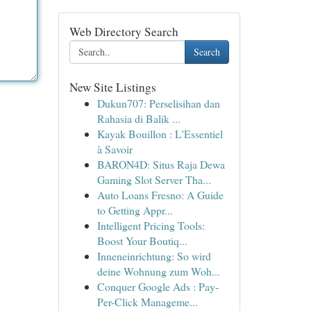
Web Directory Search
Search
New Site Listings
Dukun707: Perselisihan dan
Rahasia di Balik ...
Kayak Bouillon : L'Essentiel
à Savoir
BARON4D: Situs Raja Dewa
Gaming Slot Server Tha...
Auto Loans Fresno: A Guide
to Getting Appr...
Intelligent Pricing Tools:
Boost Your Boutiq...
Inneneinrichtung: So wird
deine Wohnung zum Woh...
Conquer Google Ads : Pay-
Per-Click Manageme...