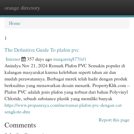
orange directory
Togg
navi
Home
1
The Definitive Guide To plafon pvc
Internet
357 days ago
margaretq877fsf1
Anindya Nov 21, 2024 Remark Plafon PVC Semakin populer di
kalangan masyarakat karena kelebihan seperti tahan air dan
mudah perawatannya. Berbagai merek telah hadir dengan produk
berkualitas yang menawarkan desain menarik. PropertyKlik.com –
Plafon PVC adalah jenis plafon yang terbuat dari bahan Polyvinyl
Chloride, sebuah substance plastik yang memiliki banyak
https://www.propanraya.com/mewarnai-plafon-pvc-dengan-cat-
sengkote-dtm
Report this page
Comments