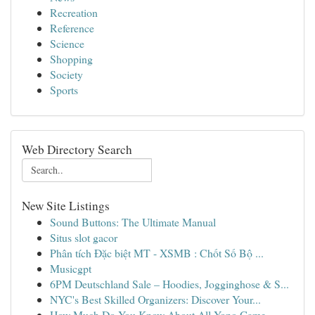
Recreation
Reference
Science
Shopping
Society
Sports
Web Directory Search
New Site Listings
Sound Buttons: The Ultimate Manual
Situs slot gacor
Phân tích Đặc biệt MT - XSMB : Chốt Số Bộ ...
Musicgpt
6PM Deutschland Sale – Hoodies, Jogginghose & S...
NYC's Best Skilled Organizers: Discover Your...
How Much Do You Know About All Yono Game