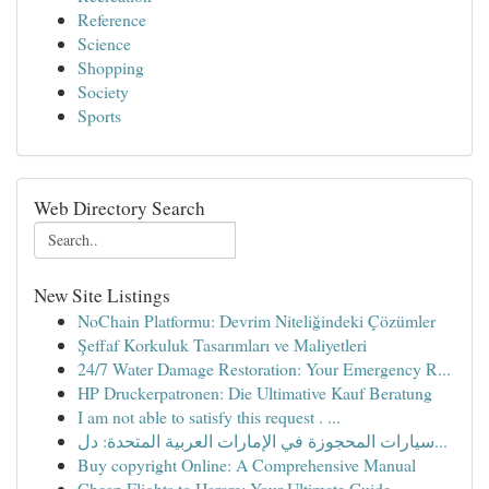
Reference
Science
Shopping
Society
Sports
Web Directory Search
New Site Listings
NoChain Platformu: Devrim Niteliğindeki Çözümler
Şeffaf Korkuluk Tasarımları ve Maliyetleri
24/7 Water Damage Restoration: Your Emergency R...
HP Druckerpatronen: Die Ultimative Kauf Beratung
I am not able to satisfy this request . ...
سيارات المحجوزة في الإمارات العربية المتحدة: دل...
Buy copyright Online: A Comprehensive Manual
Cheap Flights to Harare: Your Ultimate Guide