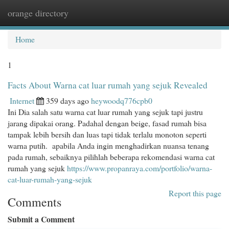
orange directory
Togg
navi
Home
1
Facts About Warna cat luar rumah yang sejuk Revealed
Internet
359 days ago
heywoodq776cpb0
Ini Dia salah satu warna cat luar rumah yang sejuk tapi justru
jarang dipakai orang. Padahal dengan beige, fasad rumah bisa
tampak lebih bersih dan luas tapi tidak terlalu monoton seperti
warna putih. apabila Anda ingin menghadirkan nuansa tenang
pada rumah, sebaiknya pilihlah beberapa rekomendasi warna cat
rumah yang sejuk
https://www.propanraya.com/portfolio/warna-
cat-luar-rumah-yang-sejuk
Report this page
Comments
Submit a Comment