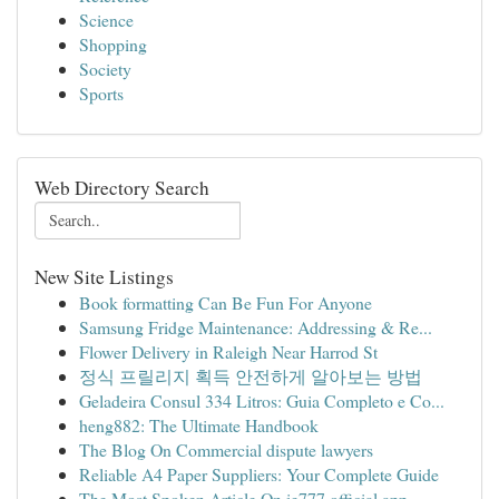
Science
Shopping
Society
Sports
Web Directory Search
New Site Listings
Book formatting Can Be Fun For Anyone
Samsung Fridge Maintenance: Addressing & Re...
Flower Delivery in Raleigh Near Harrod St
정식 프릴리지 획득 안전하게 알아보는 방법
Geladeira Consul 334 Litros: Guia Completo e Co...
heng882: The Ultimate Handbook
The Blog On Commercial dispute lawyers
Reliable A4 Paper Suppliers: Your Complete Guide
The Most Spoken Article On ie777 official app