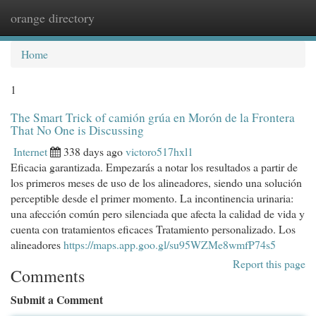
orange directory
Togg
navi
Home
1
The Smart Trick of camión grúa en Morón de la Frontera
That No One is Discussing
Internet
338 days ago
victoro517hxl1
Eficacia garantizada. Empezarás a notar los resultados a partir de
los primeros meses de uso de los alineadores, siendo una solución
perceptible desde el primer momento. La incontinencia urinaria:
una afección común pero silenciada que afecta la calidad de vida y
cuenta con tratamientos eficaces Tratamiento personalizado. Los
alineadores
https://maps.app.goo.gl/su95WZMe8wmfP74s5
Report this page
Comments
Submit a Comment