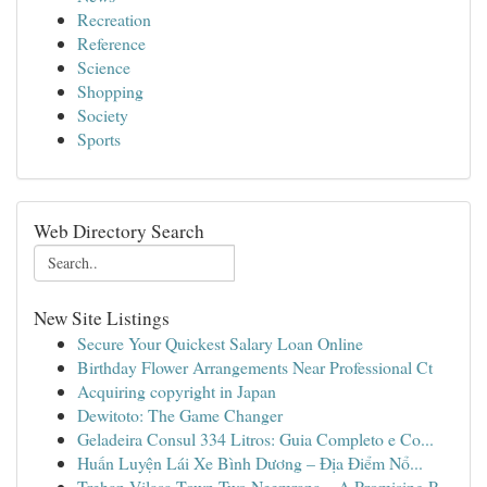
Recreation
Reference
Science
Shopping
Society
Sports
Web Directory Search
New Site Listings
Secure Your Quickest Salary Loan Online
Birthday Flower Arrangements Near Professional Ct
Acquiring copyright in Japan
Dewitoto: The Game Changer
Geladeira Consul 334 Litros: Guia Completo e Co...
Huấn Luyện Lái Xe Bình Dương – Địa Điểm Nổ...
Trehan Vilasa Town Two Neemrana – A Promising P...