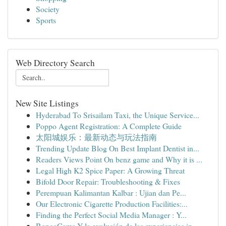
Society
Sports
Web Directory Search
New Site Listings
Hyderabad To Srisailam Taxi, the Unique Service...
Poppo Agent Registration: A Complete Guide
太阳城娱乐：最新动态与玩法指南
Trending Update Blog On Best Implant Dentist in...
Readers Views Point On benz game and Why it is ...
Legal High K2 Spice Paper: A Growing Threat
Bifold Door Repair: Troubleshooting & Fixes
Perempuan Kalimantan Kalbar : Ujian dan Pe...
Our Electronic Cigarette Production Facilities:...
Finding the Perfect Social Media Manager : Y...
BongaCams Y la evolución de las experiencias in...