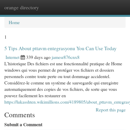
orange directory
Togg
navi
Home
1
5 Tips About pttavm entegrasyonu You Can Use Today
Internet
339 days ago
jamesr876cnx8
L’historique Des fichiers est une fonctionnalité pratique de Home
windows qui vous permet de protéger vos fichiers et dossiers
personnels contre toute perte ou tout dommage accidentel.
Considérez-le comme un système de sauvegarde qui enregistre
automatiquement des copies de vos fichiers, de sorte que vous
pouvez facilement les restaurer en
https://lukasshten.wikimillions.com/4189805/about_pttavm_entegra
Report this page
Comments
Submit a Comment