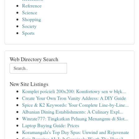
Reference
Science
Shopping
Society
Sports
Web Directory Search
New Site Listings
Komplet pościeli 200x200: Komfortowy sen w błęk...
Create Your Own Tron Vanity Address: A DIY Guide
Spice & K2 Keywords: Your Complete Line-by-Line...
Albanian Dining Establishments: A Culinary Expl...
Winrate777: Tingkatkan Peluang Menangmu di Slot...
Laptop Buying Guide: Prices
Koramangala's Top Day Spas: Unwind and Rejuvenate
Spin Rewriter AI: Is It Genuinely Worth The Hype?