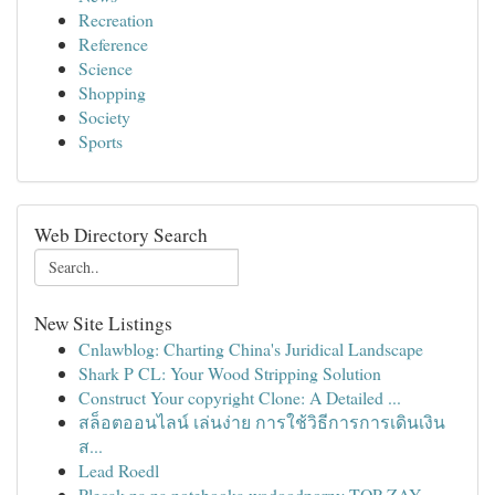
Recreation
Reference
Science
Shopping
Society
Sports
Web Directory Search
New Site Listings
Cnlawblog: Charting China's Juridical Landscape
Shark P CL: Your Wood Stripping Solution
Construct Your copyright Clone: A Detailed ...
สล็อตออนไลน์ เล่นง่าย การใช้วิธีการการเดินเงิน
ส...
Lead Roedl
Plecak na na notebooka wodoodporny TOP ZAY...