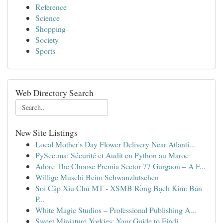
Reference
Science
Shopping
Society
Sports
Web Directory Search
New Site Listings
Local Mother's Day Flower Delivery Near Atlanti...
PySec.ma: Sécurité et Audit en Python au Maroc
Adore The Choose Premia Sector 77 Gurgaon – A F...
Willige Muschi Beim Schwanzlutschen
Soi Cặp Xỉu Chủ MT - XSMB Rồng Bạch Kim: Bản
P...
White Magic Studios – Professional Publishing A...
Sweet Miniature Yorkies: Your Guide to Findi...