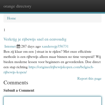
orange directory
Togg
navi
Home
1
Verkrijg je rijbewijs snel en eenvoudig
Internet
287 days ago
xanderssjp356731
Ben zij klaar om een {straat in te rijden? Met onze efficiënte
methode is een rijbewijs alleen maar binnen no time verspreid! Wij
bieden moderne lessen voor beginners en gevorderden. Doe direct
een stap richting
https://origineelrijbewijskopen.com/belgisch-
rijbewijs-kopen/
Report this page
Comments
Submit a Comment