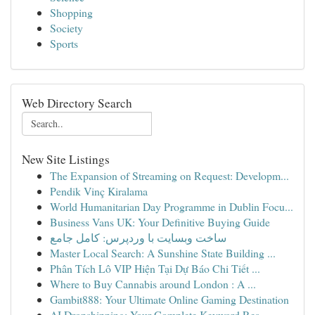
Shopping
Society
Sports
Web Directory Search
New Site Listings
The Expansion of Streaming on Request: Developm...
Pendik Vinç Kiralama
World Humanitarian Day Programme in Dublin Focu...
Business Vans UK: Your Definitive Buying Guide
ساخت وبسایت با وردپرس: کامل جامع
Master Local Search: A Sunshine State Building ...
Phân Tích Lô VIP Hiện Tại Dự Báo Chi Tiết ...
Where to Buy Cannabis around London : A ...
Gambit888: Your Ultimate Online Gaming Destination
AI Dropshipping: Your Complete Keyword Res...