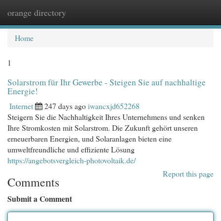
orange directory
Togg
navi
Home
1
Solarstrom für Ihr Gewerbe - Steigen Sie auf nachhaltige
Energie!
Internet
247 days ago
iwancxjd652268
Steigern Sie die Nachhaltigkeit Ihres Unternehmens und senken
Ihre Stromkosten mit Solarstrom. Die Zukunft gehört unseren
erneuerbaren Energien, und Solaranlagen bieten eine
umweltfreundliche und effiziente Lösung
https://angebotsvergleich-photovoltaik.de/
Report this page
Comments
Submit a Comment