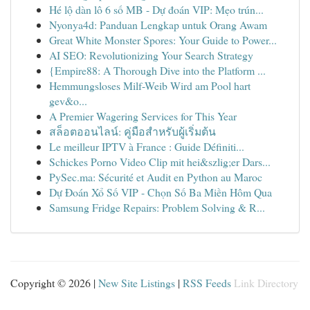
Hé lộ dàn lô 6 số MB - Dự đoán VIP: Mẹo trún...
Nyonya4d: Panduan Lengkap untuk Orang Awam
Great White Monster Spores: Your Guide to Power...
AI SEO: Revolutionizing Your Search Strategy
{Empire88: A Thorough Dive into the Platform ...
Hemmungsloses Milf-Weib Wird am Pool hart
gev&o...
A Premier Wagering Services for This Year
สล็อตออนไลน์: คู่มือสำหรับผู้เริ่มต้น
Le meilleur IPTV à France : Guide Définiti...
Schickes Porno Video Clip mit hei&szlig;er Dars...
PySec.ma: Sécurité et Audit en Python au Maroc
Dự Đoán Xổ Số VIP - Chọn Số Ba Miền Hôm Qua
Samsung Fridge Repairs: Problem Solving & R...
Copyright © 2026 |
New Site Listings
|
RSS Feeds
Link Directory