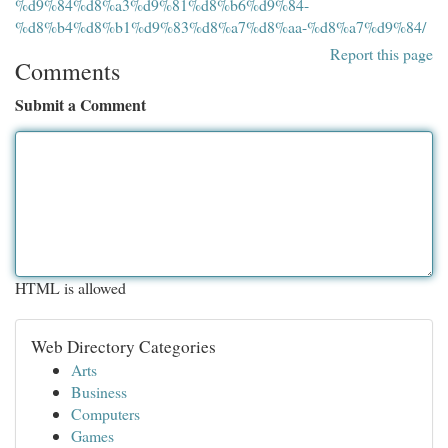
%d9%84%d8%a3%d9%81%d8%b6%d9%84-
%d8%b4%d8%b1%d9%83%d8%a7%d8%aa-%d8%a7%d9%84/
Report this page
Comments
Submit a Comment
HTML is allowed
Web Directory Categories
Arts
Business
Computers
Games