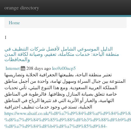
orange directory
Togg
navi
Home
1
الدليل الموسوعي الشامل لأفضل شركات التنظيف في
منطقة الباحة: خدمات متكاملة، تعقيم، وصيانة لكافة المدن
والمحافظات
Internet
208 days ago
leo9z00ncp5
تعتبر منطقة الباحة، بطبيعتها الجغرافية الخلابة وتضاريسها
المتنوعة بين جبال السراة وسهول تهامة، واحدة من أجمل مناطق
المملكة العربية السعودية. ومع هذا التنوع البيئي، تأتي تحديات
خاصة تتعلق بصيانة المنازل ونظافتها. فالرطوبة في المناطق
التهامية، والغبار أو الأتربة التي قد تثيرها الرياح في المناطق
الجبلية، تستدعي وجود خدمات تنظيف احترافية
https://www.alsaif.co.uk/%d8%a7%d9%84%d8%af%d9%84%d9%
%d8%a7%d9%84%d9%85%d9%88%d8%b3%d9%88%d8%b9%d9
%d8%a7%d9%84%d8%b4%d8%a7%d9%85%d9%84-