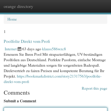
orange directory
Togg
navi
Home
1
Poolfolie Direkt vom Profi
Internet
63 days ago
klauss586wzc8
Erneuern Sie Ihren Pool Mit strapazierfähigen, UV-beständigen
Poolfolien aus Deutschland. Perfekte Passform, einfache Montage
und langlebige Materialien sorgen für sorgenfreien Badespaß.
Direktvertrieb zu fairen Preisen und kompetente Beratung für Ihr
Projekt.
https://bookmarkdistrict.com/story21317563/poolfolie-
direkt-vom-profi
Report this page
Comments
Submit a Comment