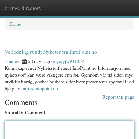
orange directory
Togg
navi
Home
1
Veiledning rundt Nyheter fra InfoPoint.no
Internet
58 days ago
myajyjw911352
Kunnskap rundt Nyhetsstoff rundt InfoPoint.no Informasjon med
nyhetsstoff kan være viktigere enn før. Gjennom vår tid siden mye
utvikles hurtig, ønsker brukere sider hvor presenterer spørsmål ved
hjelp av
https://infopoint.no
Report this page
Comments
Submit a Comment