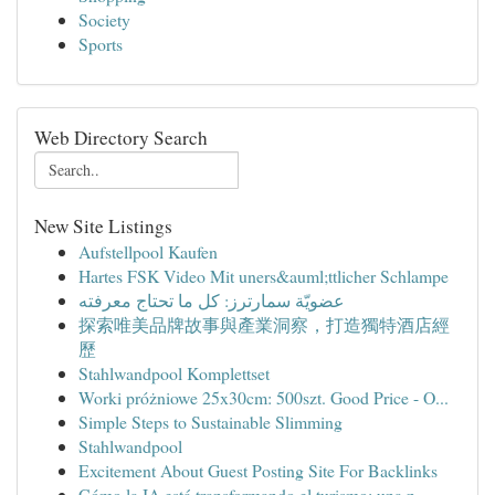
Society
Sports
Web Directory Search
New Site Listings
Aufstellpool Kaufen
Hartes FSK Video Mit uners&auml;ttlicher Schlampe
عضويّة سمارترز: كل ما تحتاج معرفته
探索唯美品牌故事與產業洞察，打造獨特酒店經
歷
Stahlwandpool Komplettset
Worki próżniowe 25x30cm: 500szt. Good Price - O...
Simple Steps to Sustainable Slimming
Stahlwandpool
Excitement About Guest Posting Site For Backlinks
Cómo la IA está transformando el turismo: una n...