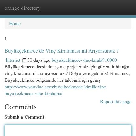
orange directory
Togg
navi
Home
1
Büyükçekmece’de Vinç Kiralaması mi Arıyorsunuz ?
Internet
30 days ago
buyukcekmece-vinc-kirala910060
Büyükçekmece ilçesinde taşıma projeleriniz için güvenilir bir ağır
vinç kiralama mi aranıyorsunuz ? Doğru yere geldiniz! Firmamız ,
Büyükçekmece bölgesinde her talebiniz için geniş
https://www.yonvinc.com/buyukcekmece-kiralik-vinc-
buyukcekmece-vinc-kiralama/
Report this page
Comments
Submit a Comment