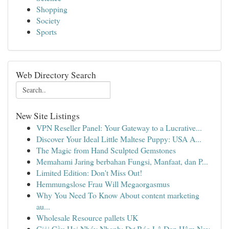
Shopping
Society
Sports
Web Directory Search
New Site Listings
VPN Reseller Panel: Your Gateway to a Lucrative...
Discover Your Ideal Little Maltese Puppy: USA A...
The Magic from Hand Sculpted Gemstones
Memahami Jaring berbahan Fungsi, Manfaat, dan P...
Limited Edition: Don't Miss Out!
Hemmungslose Frau Will Megaorgasmus
Why You Need To Know About content marketing
au...
Wholesale Resource pallets UK
Giải Cầu Hai Nháy Nhanh: Dự Báo Lô Đẹp Hôm Nay