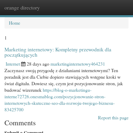
orange directory
Togg
navi
Home
1
Marketing internetowy: Kompletny przewodnik dla
początkujących
Internet
28 days ago
marketinginternetowy464231
Zaczynasz swoją przygodę z działaniami internetowymi? Ten
poradnik jest dla Ciebie dopiero stawiających wstępne kroki w
świat digitalu. Dowiesz się, czym jest pozycjonowanie stron, jak
budować wizerunek
https://blog-o-marketingu-
interne72726.onesmablog.com/pozycjonowanie-stron-
internetowych-skuteczne-seo-dla-rozwoju-twojego-biznesu-
83425700
Report this page
Comments
Submit a Comment